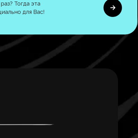
раз? Тогда эта
иально для Вас!