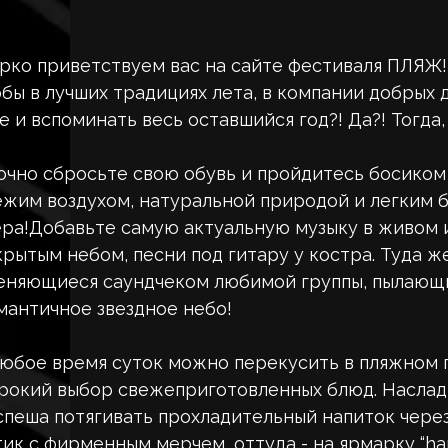
рко приветствуем вас на сайте фестиваля ПЛЯЖ! 
обы в лучших традициях лета, в компании добрых д
е и вспоминать весь оставшийся год?! Да?! Тогда
очно сбросьте свою обувь и пройдитесь босиком
ежим воздухом, натуральной природой и легким 
ера!Добавьте самую актуальную музыку в живом и
крытым небом, песни под гитару у костра. Туда ж
еняющиеся саундчеком любимой группы, пылающие,
мантичное звездное небо!
любое время суток можно перекусить в пляжном г
рокий выбор свежеприготовленных блюд. Наслад
спеша потягивать прохладительный напиток через
тик с фирменным мерчем, оттуда - на ярмарку “h