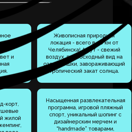
нное
Живописная природная
ование -
локация - всего в 40 км от
ук,
Челябинска! А тут - свежий
вет и
воздух, превосходный вид на
нная
озеро Тишки, завораживающий
ия.
тропический закат солнца.
Насыщенная развлекательная
д-корт,
программа, игровой пляжный
душевые
спорт, уникальный шопинг с
ый жилой
дизайнерским мерчем и
кемпинг,
“handmade” товарами,