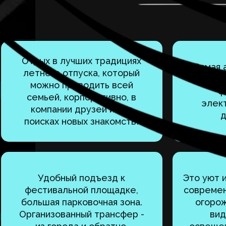
Отдых в лучших традициях
Самая 
летнего отпуска, который
живом
можно проводить всей
ф
семьей, корпоративно, в
элект
компании друзей или в
д
поисках новых знакомств!
Удобный подъезд к
Это уют 
фестивальной площадке,
современ
большая парковочная зона.
огорож
Организованный трансфер -
ви