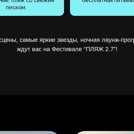
ие, пляж со свежим
бесплатная питьева
песком.
сцены, самые яркие звезды, ночная лаунж-прог
ждут вас на Фестивале “ПЛЯЖ 2.7”!