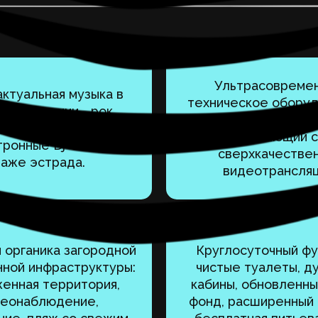
Ультрасовреме
актуальная музыка в
техническое оборуд
 исполнении - рок,
кристальный зв
олк, рейв, рэп,
ошеломляющий с
ронные Dj-сеты и
сверхкачестве
аже эстрада.
видеотрансляц
и органика загородной
Круглосуточный фу
ной инфраструктуры:
чистые туалеты, 
енная территория,
кабины, обновленн
деонаблюдение,
фонд, расширенный 